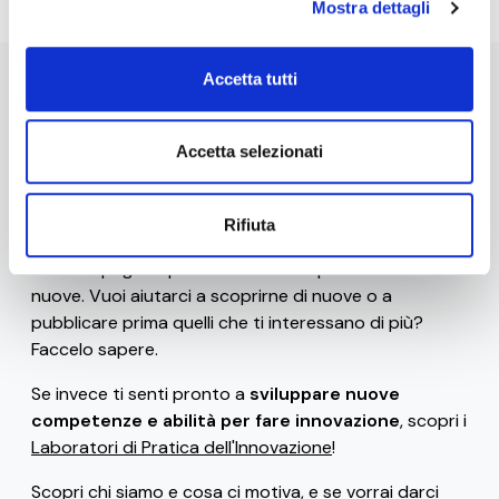
Mostra dettagli
Accetta tutti
Stai navigando la versione beta di 0-10x / Innovation
Business Labs.
Accetta selezionati
Ad oggi sono disponibili solo alcune
risorse gratuite
(come il
glossario
, le
frasi celebri dei ribelli
dell'innovazione
, i
bias e le euristiche che uccidono
Rifiuta
l'innovazione
e gli
strumenti di progettazione
), ma ci
siamo impegnati per rilasciarne frequentemente di
nuove. Vuoi aiutarci a scoprirne di nuove o a
pubblicare prima quelli che ti interessano di più?
Faccelo sapere.
Se invece ti senti pronto a
sviluppare nuove
competenze e abilità per fare innovazione
, scopri i
Laboratori di Pratica dell'Innovazione
!
Scopri
chi siamo e cosa ci motiva
, e se vorrai darci