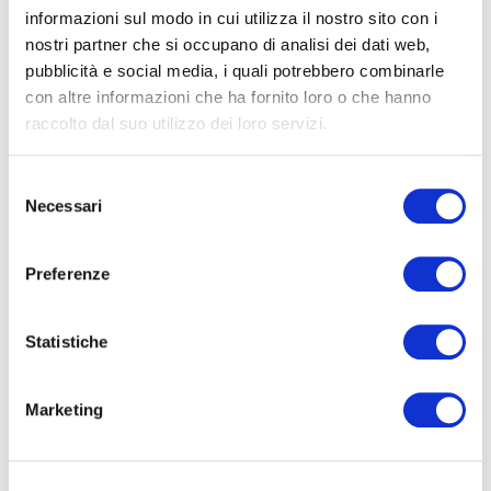
con obiettivi di crescita, nella forma in cui li usiamo nei
informazioni sul modo in cui utilizza il nostro sito con i
laboratori di pratica con le PMI: applicabili con le
nostri partner che si occupano di analisi dei dati web,
risorse che un'azienda ha già. Ogni martedì.
pubblicità e social media, i quali potrebbero combinarle
con altre informazioni che ha fornito loro o che hanno
Nome*
raccolto dal suo utilizzo dei loro servizi.
Selezione
e-Mail*
Necessari
del
consenso
Preferenze
Ai sensi e per gli effetti degli artt. 6, 7, 12, 13 del
Regolamento UE 2016/679 – GDPR. Esprimo il
consenso al trattamento dati per finalità B), attività
Statistiche
di marketing diretto dell'
informativa per il
trattamento dei dati personali
.
Marketing
Iscriviti alla Newsletter