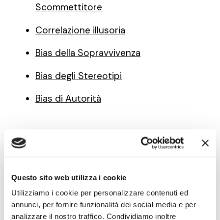
Scommettitore
Correlazione illusoria
Bias della Sopravvivenza
Bias degli Stereotipi
Bias di Autorità
Note di innovazione
Questo sito web utilizza i cookie
pratica — newsletter
Utilizziamo i cookie per personalizzare contenuti ed
annunci, per fornire funzionalità dei social media e per
Modelli, metodi e strumenti
per fare innovazione
analizzare il nostro traffico. Condividiamo inoltre