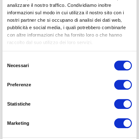
analizzare il nostro traffico. Condividiamo inoltre
informazioni sul modo in cui utilizza il nostro sito con i
nostri partner che si occupano di analisi dei dati web,
pubblicità e social media, i quali potrebbero combinarle
con altre informazioni che ha fornito loro o che hanno
raccolto dal suo utilizzo dei loro servizi.
Customer Need Canvas
Il Customer Need Canvas (CNC) è
Selezione
Necessari
del
uno strumento strategico che aiuta a
consenso
comprendere a fondo le esigenze
Preferenze
specifiche, i problemi, le motivazioni e
i bisogni dei segmenti di clientela.
Statistiche
Scopri di più
Marketing