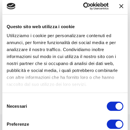
Nome*
e-Mail*
Questo sito web utilizza i cookie
Utilizziamo i cookie per personalizzare contenuti ed
annunci, per fornire funzionalità dei social media e per
analizzare il nostro traffico. Condividiamo inoltre
Ai sensi e per gli effetti degli artt. 6, 7, 12, 13 del
Regolamento UE 2016/679 – GDPR. Esprimo il
informazioni sul modo in cui utilizza il nostro sito con i
consenso al trattamento dati per finalità B), attività
nostri partner che si occupano di analisi dei dati web,
di marketing diretto dell'
informativa per il
pubblicità e social media, i quali potrebbero combinarle
trattamento dei dati personali
.
con altre informazioni che ha fornito loro o che hanno
raccolto dal suo utilizzo dei loro servizi.
Iscriviti alla Newsletter
Selezione
Necessari
del
consenso
Preferenze