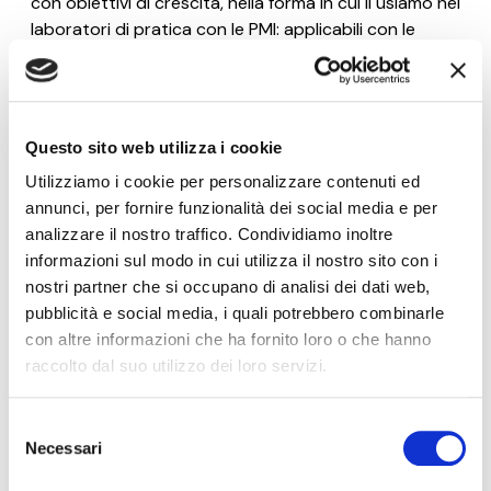
con obiettivi di crescita, nella forma in cui li usiamo nei
laboratori di pratica con le PMI: applicabili con le
risorse che un'azienda ha già. Ogni martedì.
Nome*
Questo sito web utilizza i cookie
Utilizziamo i cookie per personalizzare contenuti ed
e-Mail*
annunci, per fornire funzionalità dei social media e per
analizzare il nostro traffico. Condividiamo inoltre
informazioni sul modo in cui utilizza il nostro sito con i
Ai sensi e per gli effetti degli artt. 6, 7, 12, 13 del
nostri partner che si occupano di analisi dei dati web,
Regolamento UE 2016/679 – GDPR. Esprimo il
pubblicità e social media, i quali potrebbero combinarle
consenso al trattamento dati per finalità B), attività
con altre informazioni che ha fornito loro o che hanno
di marketing diretto dell'
informativa per il
trattamento dei dati personali
.
raccolto dal suo utilizzo dei loro servizi.
Iscriviti alla Newsletter
Selezione
Necessari
del
consenso