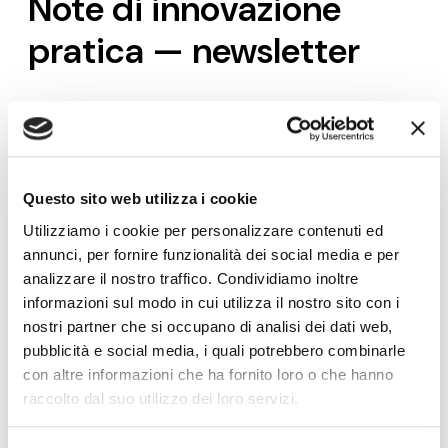
Note di innovazione
pratica — newsletter
Modelli, metodi e strumenti
per fare innovazione
con obiettivi di crescita, nella forma in cui li usiamo nei
laboratori di pratica con le PMI: applicabili con le
risorse che un'azienda ha già. Ogni martedì.
Questo sito web utilizza i cookie
Nome*
Utilizziamo i cookie per personalizzare contenuti ed
annunci, per fornire funzionalità dei social media e per
analizzare il nostro traffico. Condividiamo inoltre
informazioni sul modo in cui utilizza il nostro sito con i
e-Mail*
nostri partner che si occupano di analisi dei dati web,
pubblicità e social media, i quali potrebbero combinarle
con altre informazioni che ha fornito loro o che hanno
Ai sensi e per gli effetti degli artt. 6, 7, 12, 13 del
raccolto dal suo utilizzo dei loro servizi.
Regolamento UE 2016/679 – GDPR. Esprimo il
consenso al trattamento dati per finalità B), attività
di marketing diretto dell'
informativa per il