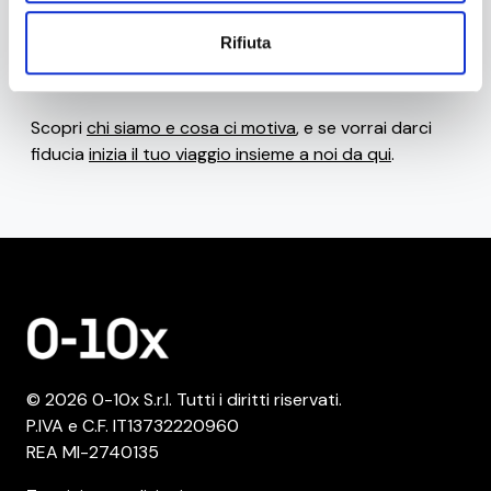
Se invece ti senti pronto a
sviluppare nuove
Rifiuta
competenze e abilità per fare innovazione
, scopri i
Laboratori di Pratica dell'Innovazione
!
Scopri
chi siamo e cosa ci motiva
, e se vorrai darci
fiducia
inizia il tuo viaggio insieme a noi da qui
.
© 2026 0-10x S.r.l. Tutti i diritti riservati.
P.IVA e C.F. IT13732220960
REA MI-2740135