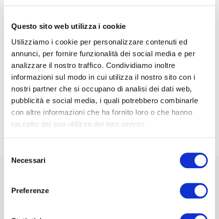
e-Mail*
Questo sito web utilizza i cookie
Utilizziamo i cookie per personalizzare contenuti ed
Ai sensi e per gli effetti degli artt. 6, 7, 12, 13 del
annunci, per fornire funzionalità dei social media e per
Regolamento UE 2016/679 – GDPR. Esprimo il
analizzare il nostro traffico. Condividiamo inoltre
consenso al trattamento dati per finalità B), attività
di marketing diretto dell'
informativa per il
informazioni sul modo in cui utilizza il nostro sito con i
trattamento dei dati personali
.
nostri partner che si occupano di analisi dei dati web,
pubblicità e social media, i quali potrebbero combinarle
Iscriviti alla Newsletter
con altre informazioni che ha fornito loro o che hanno
raccolto dal suo utilizzo dei loro servizi.
Selezione
Necessari
del
consenso
Stai navigando la versione beta di 0-10x / Innovation
Preferenze
Business Labs.
Ad oggi sono disponibili solo alcune
risorse gratuite