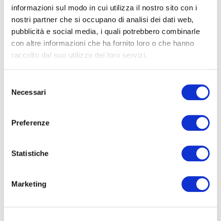
con obiettivi di crescita, nella forma in cui li usiamo nei
informazioni sul modo in cui utilizza il nostro sito con i
laboratori di pratica con le PMI: applicabili con le
nostri partner che si occupano di analisi dei dati web,
risorse che un'azienda ha già. Ogni martedì.
pubblicità e social media, i quali potrebbero combinarle
con altre informazioni che ha fornito loro o che hanno
Nome*
raccolto dal suo utilizzo dei loro servizi.
Selezione
e-Mail*
Necessari
del
consenso
Preferenze
Ai sensi e per gli effetti degli artt. 6, 7, 12, 13 del
Regolamento UE 2016/679 – GDPR. Esprimo il
consenso al trattamento dati per finalità B), attività
Statistiche
di marketing diretto dell'
informativa per il
trattamento dei dati personali
.
Marketing
Iscriviti alla Newsletter