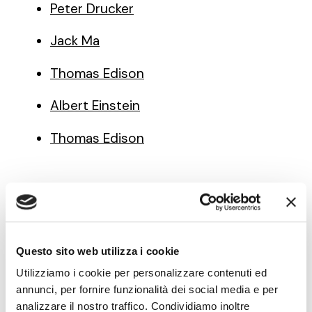
Peter Drucker
Jack Ma
Thomas Edison
Albert Einstein
Thomas Edison
Note di innovazione
pratica — newsletter
Questo sito web utilizza i cookie
Utilizziamo i cookie per personalizzare contenuti ed
annunci, per fornire funzionalità dei social media e per
Modelli, metodi e strumenti
per fare innovazione
analizzare il nostro traffico. Condividiamo inoltre