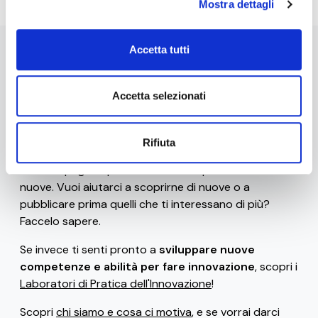
Mostra dettagli
Accetta tutti
Stai navigando la versione beta di 0-10x / Innovation
Business Labs.
Accetta selezionati
Ad oggi sono disponibili solo alcune
risorse gratuite
(come il
glossario
, le
frasi celebri dei ribelli
dell'innovazione
, i
bias e le euristiche che uccidono
Rifiuta
l'innovazione
e gli
strumenti di progettazione
), ma ci
siamo impegnati per rilasciarne frequentemente di
nuove. Vuoi aiutarci a scoprirne di nuove o a
pubblicare prima quelli che ti interessano di più?
Faccelo sapere.
Se invece ti senti pronto a
sviluppare nuove
competenze e abilità per fare innovazione
, scopri i
Laboratori di Pratica dell'Innovazione
!
Scopri
chi siamo e cosa ci motiva
, e se vorrai darci