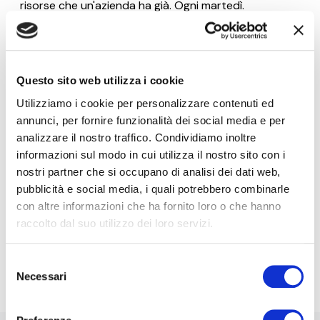
risorse che un'azienda ha già. Ogni martedì.
Nome*
Questo sito web utilizza i cookie
e-Mail*
Utilizziamo i cookie per personalizzare contenuti ed
annunci, per fornire funzionalità dei social media e per
analizzare il nostro traffico. Condividiamo inoltre
informazioni sul modo in cui utilizza il nostro sito con i
Ai sensi e per gli effetti degli artt. 6, 7, 12, 13 del
Regolamento UE 2016/679 – GDPR. Esprimo il
nostri partner che si occupano di analisi dei dati web,
consenso al trattamento dati per finalità B), attività
pubblicità e social media, i quali potrebbero combinarle
di marketing diretto dell'
informativa per il
con altre informazioni che ha fornito loro o che hanno
trattamento dei dati personali
.
raccolto dal suo utilizzo dei loro servizi.
Iscriviti alla Newsletter
Selezione
Necessari
del
consenso