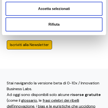
Accetta selezionati
Ai sensi e per gli effetti degli artt. 6, 7, 12, 13 del
Regolamento UE 2016/679 – GDPR. Esprimo il
consenso al trattamento dati per finalità B), attività
Rifiuta
di marketing diretto dell'
informativa per il
trattamento dei dati personali
.
Iscriviti alla Newsletter
Stai navigando la versione beta di 0-10x / Innovation
Business Labs.
Ad oggi sono disponibili solo alcune
risorse gratuite
(come il
glossario
, le
frasi celebri dei ribelli
dell'innovazione
, i
bias e le euristiche che uccidono