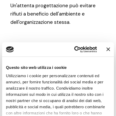
Un'attenta progettazione può evitare
rifiuti a beneficio dell'ambiente e
dell'organizzazione stessa.
Scopri altri termini:
CLV - Customer Lifetime Value
Questo sito web utilizza i cookie
Moonshoot (obiettivi)
Utilizziamo i cookie per personalizzare contenuti ed
annunci, per fornire funzionalità dei social media e per
Scopo aziendale (purpose)
analizzare il nostro traffico. Condividiamo inoltre
informazioni sul modo in cui utilizza il nostro sito con i
Capacità di innovazione (innovation
nostri partner che si occupano di analisi dei dati web,
capability)
pubblicità e social media, i quali potrebbero combinarle
con altre informazioni che ha fornito loro o che hanno
Economia circolare