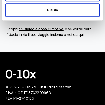
Se invece ti senti pronto a
sviluppare nuove
Rifiuta
competenze e abilità per fare innovazione
, scopri i
Laboratori di Pratica dell'Innovazione
!
Scopri
chi siamo e cosa ci motiva
, e se vorrai darci
fiducia
inizia il tuo viaggio insieme a noi da qui
.
© 2026 0-10x S.r.l. Tutti i diritti riservati.
P.IVA e C.F. IT13732220960
REA MI-2740135