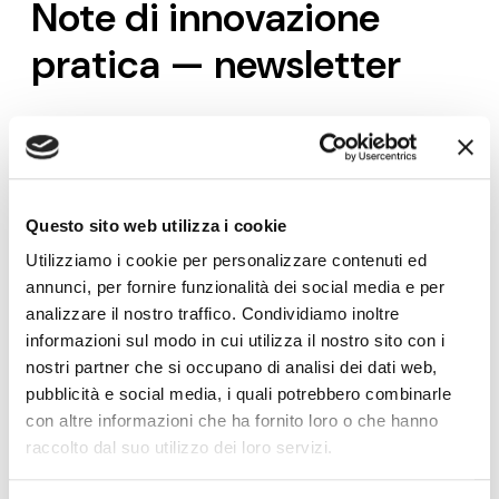
Note di innovazione
pratica — newsletter
Modelli, metodi e strumenti
per fare innovazione
con obiettivi di crescita, nella forma in cui li usiamo nei
laboratori di pratica con le PMI: applicabili con le
risorse che un'azienda ha già. Ogni martedì.
Questo sito web utilizza i cookie
Nome*
Utilizziamo i cookie per personalizzare contenuti ed
annunci, per fornire funzionalità dei social media e per
analizzare il nostro traffico. Condividiamo inoltre
informazioni sul modo in cui utilizza il nostro sito con i
e-Mail*
nostri partner che si occupano di analisi dei dati web,
pubblicità e social media, i quali potrebbero combinarle
con altre informazioni che ha fornito loro o che hanno
Ai sensi e per gli effetti degli artt. 6, 7, 12, 13 del
raccolto dal suo utilizzo dei loro servizi.
Regolamento UE 2016/679 – GDPR. Esprimo il
consenso al trattamento dati per finalità B), attività