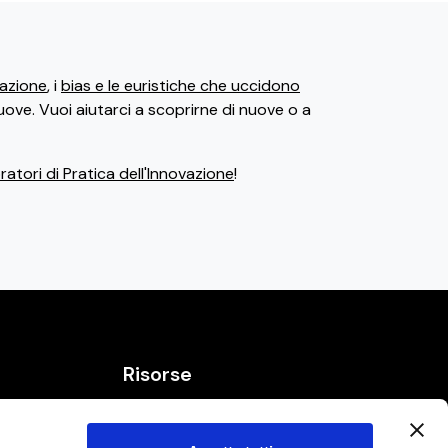
ovazione
, i
bias e le euristiche che uccidono
uove. Vuoi aiutarci a scoprirne di nuove o a
atori di Pratica dell'Innovazione
!
Risorse
Bias ed Euristiche