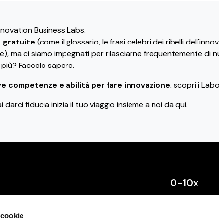
Innovation Business Labs.
e gratuite
(come il
glossario
, le
frasi celebri dei ribelli dell'inn
ne
), ma ci siamo impegnati per rilasciarne frequentemente di n
i più? Faccelo sapere.
e competenze e abilità per fare innovazione
, scopri i
Labor
ai darci fiducia
inizia il tuo viaggio insieme a noi da qui
.
0-10x
Chi siamo
 cookie