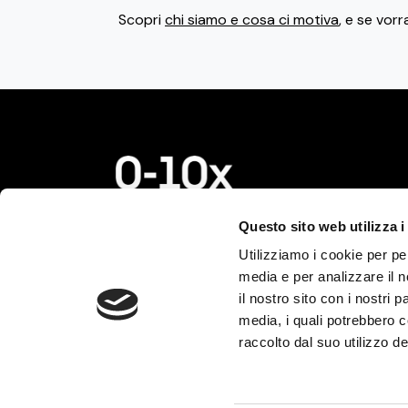
Scopri
chi siamo e cosa ci motiva
, e se vorr
© 2026 0-10x S.r.l. Tutti i
Questo sito web utilizza i
diritti riservati.
Utilizziamo i cookie per pe
P.IVA e C.F. IT13732220960
media e per analizzare il n
REA MI-2740135
il nostro sito con i nostri 
media, i quali potrebbero 
Termini e condizioni
raccolto dal suo utilizzo dei
Privacy policy
Cookie policy