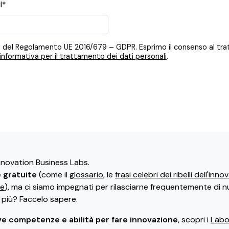
l*
 12, 13 del Regolamento UE 2016/679 – GDPR. Esprimo il consenso al t
informativa per il trattamento dei dati personali
.
Innovation Business Labs.
e gratuite
(come il
glossario
, le
frasi celebri dei ribelli dell'inn
ne
), ma ci siamo impegnati per rilasciarne frequentemente di n
i più? Faccelo sapere.
e competenze e abilità per fare innovazione
, scopri i
Labor