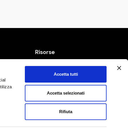
Risorse
Bias ed Euristiche
Frasi e citazioni
Accetta tutti
ial
qui
Glossario dell'innovazione
tilizza
Strumenti
Accetta selezionati
i
Rifiuta