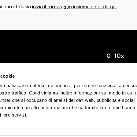
ai darci fiducia
inizia il tuo viaggio insieme a noi da qui
.
0-10x
Chi siamo
 cookie
Contattaci
rsonalizzare contenuti ed annunci, per fornire funzionalità dei soc
Comincia da 
ostro traffico. Condividiamo inoltre informazioni sul modo in cui u
Registrati
partner che si occupano di analisi dei dati web, pubblicità e social
combinarle con altre informazioni che ha fornito loro o che hanno
Accedi
 loro servizi.
Lavora con no