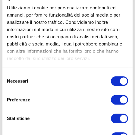
Utilizziamo i cookie per personalizzare contenuti ed
Note di innovazione
annunci, per fornire funzionalità dei social media e per
analizzare il nostro traffico. Condividiamo inoltre
pratica — newsletter
informazioni sul modo in cui utilizza il nostro sito con i
nostri partner che si occupano di analisi dei dati web,
Modelli, metodi e strumenti
per fare innovazione
pubblicità e social media, i quali potrebbero combinarle
con obiettivi di crescita, nella forma in cui li usiamo nei
con altre informazioni che ha fornito loro o che hanno
laboratori di pratica con le PMI: applicabili con le
raccolto dal suo utilizzo dei loro servizi.
risorse che un'azienda ha già. Ogni martedì.
Selezione
Nome*
Necessari
del
consenso
Preferenze
e-Mail*
Statistiche
Ai sensi e per gli effetti degli artt. 6, 7, 12, 13 del
Regolamento UE 2016/679 – GDPR. Esprimo il