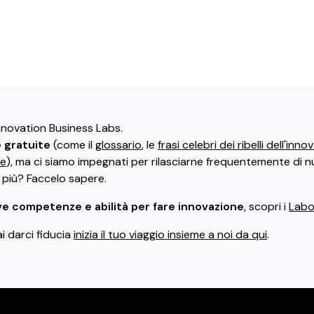
Innovation Business Labs.
e gratuite
(come il
glossario
, le
frasi celebri dei ribelli dell'inn
ne
), ma ci siamo impegnati per rilasciarne frequentemente di n
i più? Faccelo sapere.
e competenze e abilità per fare innovazione
, scopri i
Labor
ai darci fiducia
inizia il tuo viaggio insieme a noi da qui
.