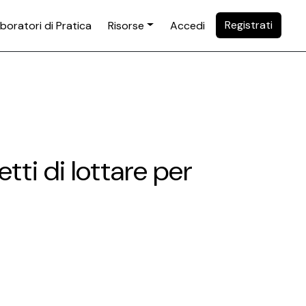
Registrati
boratori di Pratica
Risorse
Accedi
ti di lottare per