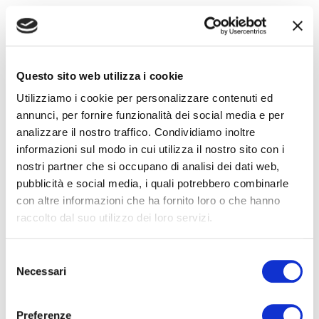
–
Jeff Bezos
Questo sito web utilizza i cookie
La mia unica visione è che ogni
Utilizziamo i cookie per personalizzare contenuti ed
azienda ha bisogno di una
annunci, per fornire funzionalità dei social media e per
analizzare il nostro traffico. Condividiamo inoltre
visione a lungo termine.
informazioni sul modo in cui utilizza il nostro sito con i
nostri partner che si occupano di analisi dei dati web,
–
Jeff Bezos
pubblicità e social media, i quali potrebbero combinarle
con altre informazioni che ha fornito loro o che hanno
raccolto dal suo utilizzo dei loro servizi.
l tuo margine è la mia
Selezione
opportunità.
Necessari
del
consenso
–
Jeff Bezos
Preferenze