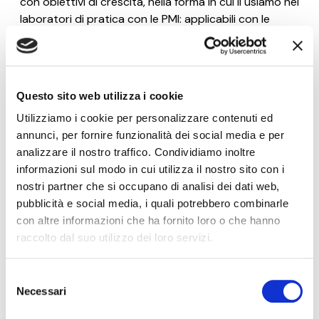
con obiettivi di crescita, nella forma in cui li usiamo nei
laboratori di pratica con le PMI: applicabili con le
risorse che un'azienda ha già. Ogni martedì.
Nome*
Questo sito web utilizza i cookie
Utilizziamo i cookie per personalizzare contenuti ed
e-Mail*
annunci, per fornire funzionalità dei social media e per
analizzare il nostro traffico. Condividiamo inoltre
informazioni sul modo in cui utilizza il nostro sito con i
Ai sensi e per gli effetti degli artt. 6, 7, 12, 13 del
nostri partner che si occupano di analisi dei dati web,
Regolamento UE 2016/679 – GDPR. Esprimo il
pubblicità e social media, i quali potrebbero combinarle
consenso al trattamento dati per finalità B), attività
con altre informazioni che ha fornito loro o che hanno
di marketing diretto dell'
informativa per il
trattamento dei dati personali
.
raccolto dal suo utilizzo dei loro servizi.
Iscriviti alla Newsletter
Selezione
Necessari
del
consenso