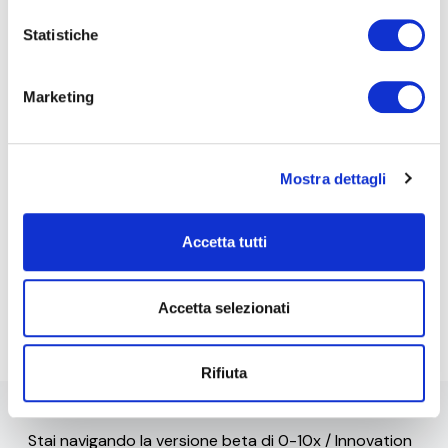
Statistiche
e-Mail*
Marketing
Ai sensi e per gli effetti degli artt. 6, 7, 12, 13 del
Mostra dettagli
Regolamento UE 2016/679 – GDPR. Esprimo il
consenso al trattamento dati per finalità B), attività
di marketing diretto dell'
informativa per il
trattamento dei dati personali
.
Accetta tutti
Iscriviti alla Newsletter
Accetta selezionati
Rifiuta
Stai navigando la versione beta di 0-10x / Innovation