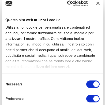
Winston Churchill
Zig Ziglar
Questo sito web utilizza i cookie
Friedrich Nietzsche
Utilizziamo i cookie per personalizzare contenuti ed
annunci, per fornire funzionalità dei social media e per
analizzare il nostro traffico. Condividiamo inoltre
informazioni sul modo in cui utilizza il nostro sito con i
nostri partner che si occupano di analisi dei dati web,
Note di innovazione
pubblicità e social media, i quali potrebbero combinarle
pratica — newsletter
con altre informazioni che ha fornito loro o che hanno
raccolto dal suo utilizzo dei loro servizi.
Modelli, metodi e strumenti
per fare innovazione
Selezione
con obiettivi di crescita, nella forma in cui li usiamo nei
Necessari
del
laboratori di pratica con le PMI: applicabili con le
consenso
risorse che un'azienda ha già. Ogni martedì.
Preferenze
Nome*