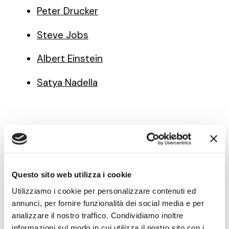
Peter Drucker
Steve Jobs
Albert Einstein
Satya Nadella
Note di innovazione
pratica — newsletter
Questo sito web utilizza i cookie
Utilizziamo i cookie per personalizzare contenuti ed
Modelli, metodi e strumenti
per fare innovazione
annunci, per fornire funzionalità dei social media e per
con obiettivi di crescita, nella forma in cui li usiamo nei
analizzare il nostro traffico. Condividiamo inoltre
laboratori di pratica con le PMI: applicabili con le
informazioni sul modo in cui utilizza il nostro sito con i