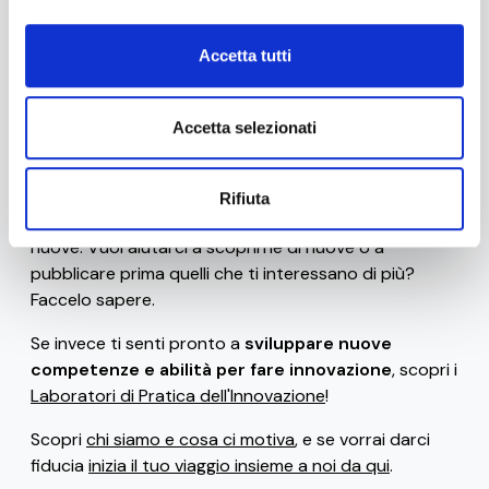
Accetta tutti
Stai navigando la versione beta di 0-10x / Innovation
Business Labs.
Ad oggi sono disponibili solo alcune
risorse gratuite
Accetta selezionati
(come il
glossario
, le
frasi celebri dei ribelli
dell'innovazione
, i
bias e le euristiche che uccidono
l'innovazione
e gli
strumenti di progettazione
), ma ci
Rifiuta
siamo impegnati per rilasciarne frequentemente di
nuove. Vuoi aiutarci a scoprirne di nuove o a
pubblicare prima quelli che ti interessano di più?
Faccelo sapere.
Se invece ti senti pronto a
sviluppare nuove
competenze e abilità per fare innovazione
, scopri i
Laboratori di Pratica dell'Innovazione
!
Scopri
chi siamo e cosa ci motiva
, e se vorrai darci
fiducia
inizia il tuo viaggio insieme a noi da qui
.