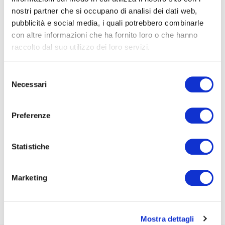
risorse che un'azienda ha già. Ogni martedì.
nostri partner che si occupano di analisi dei dati web,
pubblicità e social media, i quali potrebbero combinarle
Nome*
con altre informazioni che ha fornito loro o che hanno
raccolto dal suo utilizzo dei loro servizi.
e-Mail*
Selezione
Necessari
del
consenso
Ai sensi e per gli effetti degli artt. 6, 7, 12, 13 del
Preferenze
Regolamento UE 2016/679 – GDPR. Esprimo il
consenso al trattamento dati per finalità B), attività
di marketing diretto dell'
informativa per il
Statistiche
trattamento dei dati personali
.
Iscriviti alla Newsletter
Marketing
Mostra dettagli