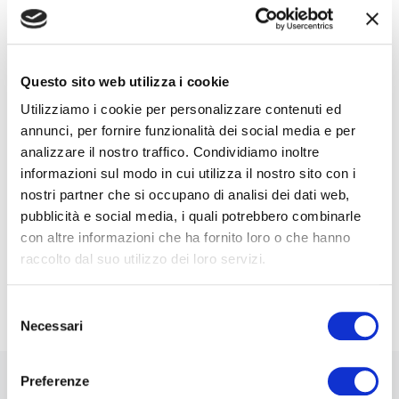
Nome*
e-Mail*
Questo sito web utilizza i cookie
Utilizziamo i cookie per personalizzare contenuti ed
annunci, per fornire funzionalità dei social media e per
analizzare il nostro traffico. Condividiamo inoltre
Ai sensi e per gli effetti degli artt. 6, 7, 12, 13 del
Regolamento UE 2016/679 – GDPR. Esprimo il
informazioni sul modo in cui utilizza il nostro sito con i
consenso al trattamento dati per finalità B), attività
nostri partner che si occupano di analisi dei dati web,
di marketing diretto dell'
informativa per il
pubblicità e social media, i quali potrebbero combinarle
trattamento dei dati personali
.
con altre informazioni che ha fornito loro o che hanno
raccolto dal suo utilizzo dei loro servizi.
Iscriviti alla Newsletter
Selezione
Necessari
del
consenso
Preferenze