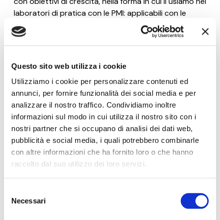
con obiettivi di crescita, nella forma in cui li usiamo nei
laboratori di pratica con le PMI: applicabili con le
risorse che un'azienda ha già. Ogni martedì.
Nome*
Questo sito web utilizza i cookie
Utilizziamo i cookie per personalizzare contenuti ed
e-Mail*
annunci, per fornire funzionalità dei social media e per
analizzare il nostro traffico. Condividiamo inoltre
informazioni sul modo in cui utilizza il nostro sito con i
Ai sensi e per gli effetti degli artt. 6, 7, 12, 13 del
nostri partner che si occupano di analisi dei dati web,
Regolamento UE 2016/679 – GDPR. Esprimo il
pubblicità e social media, i quali potrebbero combinarle
consenso al trattamento dati per finalità B), attività
con altre informazioni che ha fornito loro o che hanno
di marketing diretto dell'
informativa per il
trattamento dei dati personali
.
raccolto dal suo utilizzo dei loro servizi.
Iscriviti alla Newsletter
Selezione
Necessari
del
consenso