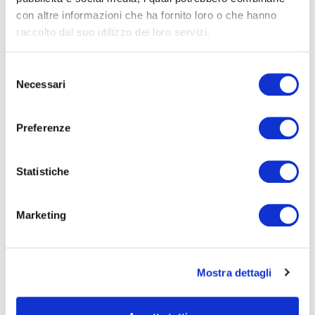
–
Steve Jobs
con altre informazioni che ha fornito loro o che hanno
raccolto dal suo utilizzo dei loro servizi.
Ben fatto è meglio di ben
Selezione
Necessari
del
detto.
consenso
Preferenze
–
Benjamin Franklin
Statistiche
Tu puoi rimandare, ma il tempo
Marketing
non lo farà.
–
Benjamin Franklin
Mostra dettagli