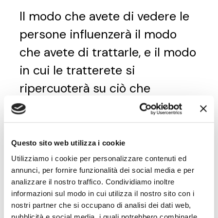
Il modo che avete di vedere le
persone influenzerà il modo
che avete di trattarle, e il modo
in cui le tratterete si
ripercuoterà su ciò che
diventeranno.
–
Peter Drucker
Questo sito web utilizza i cookie
Utilizziamo i cookie per personalizzare contenuti ed
annunci, per fornire funzionalità dei social media e per
L'innovazione distingue un
analizzare il nostro traffico. Condividiamo inoltre
leader da un follower.
informazioni sul modo in cui utilizza il nostro sito con i
nostri partner che si occupano di analisi dei dati web,
pubblicità e social media, i quali potrebbero combinarle