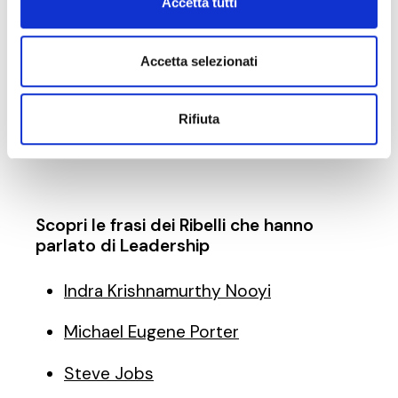
Accetta tutti
I leader pensano e parlano di
soluzioni. I seguaci pensano e
Accetta selezionati
parlano di problemi.
Rifiuta
–
Brian Tracy
Scopri le frasi dei Ribelli che hanno
parlato di Leadership
Indra Krishnamurthy Nooyi
Michael Eugene Porter
Steve Jobs