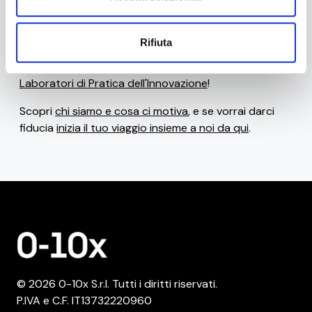
pubblicare prima quelli che ti interessano di più?
Faccelo sapere.
Rifiuta
Se invece ti senti pronto a
sviluppare nuove
competenze e abilità per fare innovazione
, scopri i
Laboratori di Pratica dell'Innovazione
!
Scopri
chi siamo e cosa ci motiva
, e se vorrai darci
fiducia
inizia il tuo viaggio insieme a noi da qui
.
© 2026 0-10x S.r.l. Tutti i diritti riservati.
P.IVA e C.F. IT13732220960