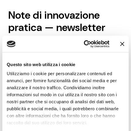
Note di innovazione
pratica — newsletter
Modelli, metodi e strumenti
per fare innovazione
con obiettivi di crescita, nella forma in cui li usiamo nei
laboratori di pratica con le PMI: applicabili con le
Questo sito web utilizza i cookie
risorse che un'azienda ha già. Ogni martedì.
Utilizziamo i cookie per personalizzare contenuti ed
Nome*
annunci, per fornire funzionalità dei social media e per
analizzare il nostro traffico. Condividiamo inoltre
informazioni sul modo in cui utilizza il nostro sito con i
e-Mail*
nostri partner che si occupano di analisi dei dati web,
pubblicità e social media, i quali potrebbero combinarle
con altre informazioni che ha fornito loro o che hanno
raccolto dal suo utilizzo dei loro servizi.
Ai sensi e per gli effetti degli artt. 6, 7, 12, 13 del