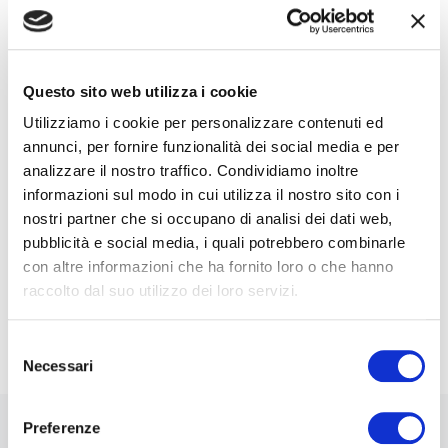
Nome*
e-Mail*
Questo sito web utilizza i cookie
Utilizziamo i cookie per personalizzare contenuti ed
annunci, per fornire funzionalità dei social media e per
analizzare il nostro traffico. Condividiamo inoltre
Ai sensi e per gli effetti degli artt. 6, 7, 12, 13 del
Regolamento UE 2016/679 – GDPR. Esprimo il
informazioni sul modo in cui utilizza il nostro sito con i
consenso al trattamento dati per finalità B), attività
nostri partner che si occupano di analisi dei dati web,
di marketing diretto dell'
informativa per il
pubblicità e social media, i quali potrebbero combinarle
trattamento dei dati personali
.
con altre informazioni che ha fornito loro o che hanno
raccolto dal suo utilizzo dei loro servizi.
Iscriviti alla Newsletter
Selezione
Necessari
del
consenso
Preferenze