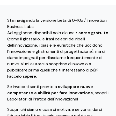
Stai navigando la versione beta di 0-10x / Innovation
Business Labs.
Ad oggi sono disponibili solo alcune
risorse gratuite
(come il
glossario
, le
frasi celebri dei ribelli
dell'innovazione
, i
bias e le euristiche che uccidono
l'innovazione
e gli
strumenti di progettazione
), ma ci
siamo impegnati per rilasciarne frequentemente di
nuove. Vuoi aiutarci a scoprirne di nuove o a
pubblicare prima quelli che ti interessano di più?
Faccelo sapere.
Se invece ti senti pronto a
sviluppare nuove
competenze e abilità per fare innovazione
, scopri i
Laboratori di Pratica dell'Innovazione
!
Scopri
chi siamo e cosa ci motiva
, e se vorrai darci
fiducia
inizia il tuo viaggio insieme a noi da qui
.