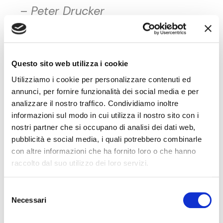
–
Peter Drucker
La cosa più importante nella
Questo sito web utilizza i cookie
comunicazione è ascoltare ciò
Utilizziamo i cookie per personalizzare contenuti ed
annunci, per fornire funzionalità dei social media e per
che non viene detto.
analizzare il nostro traffico. Condividiamo inoltre
informazioni sul modo in cui utilizza il nostro sito con i
–
Peter Drucker
nostri partner che si occupano di analisi dei dati web,
pubblicità e social media, i quali potrebbero combinarle
con altre informazioni che ha fornito loro o che hanno
raccolto dal suo utilizzo dei loro servizi.
Le organizzazioni hanno
abitudini. E si aggrapperanno
Selezione
Necessari
del
alle loro abitudini a volte a
consenso