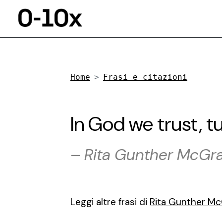
Home
Frasi e citazioni
In God we trust, tut
–
Rita Gunther McGr
Leggi altre frasi di
Rita Gunther M