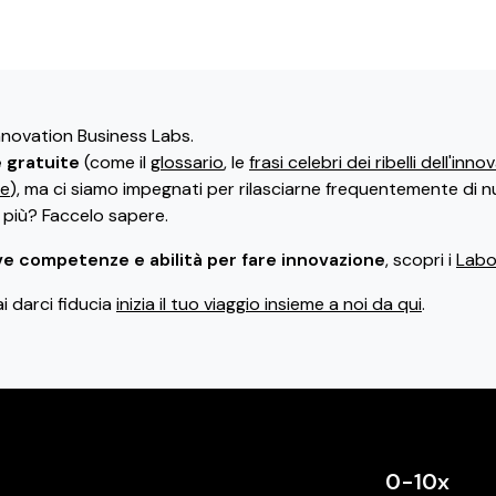
Innovation Business Labs.
e gratuite
(come il
glossario
, le
frasi celebri dei ribelli dell'inn
ne
), ma ci siamo impegnati per rilasciarne frequentemente di n
i più? Faccelo sapere.
e competenze e abilità per fare innovazione
, scopri i
Labor
ai darci fiducia
inizia il tuo viaggio insieme a noi da qui
.
0-10x