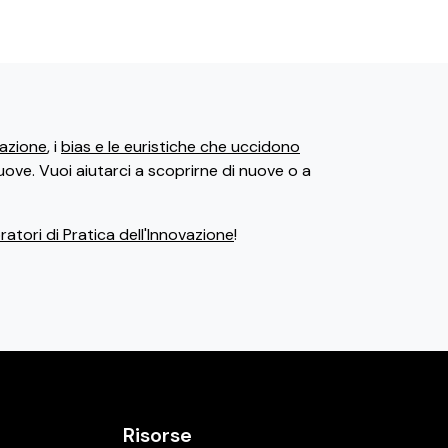
ovazione
, i
bias e le euristiche che uccidono
uove. Vuoi aiutarci a scoprirne di nuove o a
atori di Pratica dell'Innovazione
!
Risorse