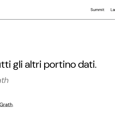
Summit
La
ti gli altri portino dati.
ath
cGrath
.