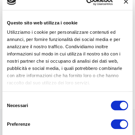
e-Mail*
Questo sito web utilizza i cookie
Utilizziamo i cookie per personalizzare contenuti ed
annunci, per fornire funzionalità dei social media e per
Ai sensi e per gli effetti degli artt. 6, 7, 12, 13 del
analizzare il nostro traffico. Condividiamo inoltre
Regolamento UE 2016/679 – GDPR. Esprimo il
consenso al trattamento dati per finalità B), attività
informazioni sul modo in cui utilizza il nostro sito con i
di marketing diretto dell'
informativa per il
nostri partner che si occupano di analisi dei dati web,
trattamento dei dati personali
.
pubblicità e social media, i quali potrebbero combinarle
con altre informazioni che ha fornito loro o che hanno
Iscriviti alla Newsletter
raccolto dal suo utilizzo dei loro servizi.
Selezione
Necessari
del
consenso
Preferenze
Stai navigando la versione beta di 0-10x / Innovation
Business Labs.