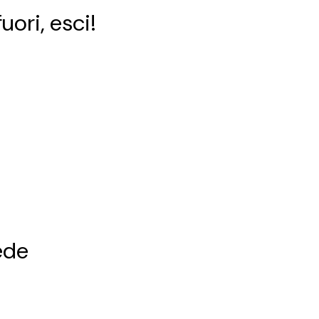
uori, esci!
ede