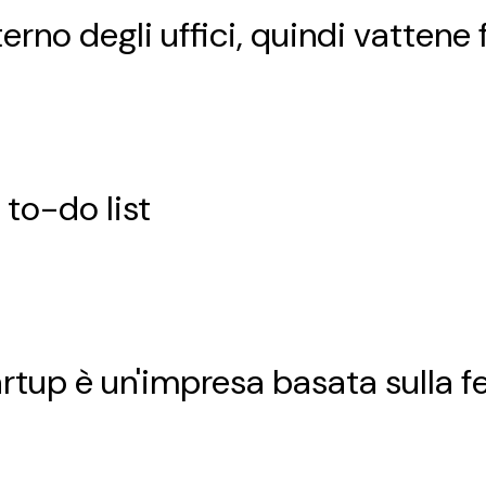
terno degli uffici, quindi vattene f
 to-do list
artup è un'impresa basata sulla f