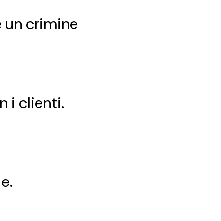
è un crimine
i clienti.
e.