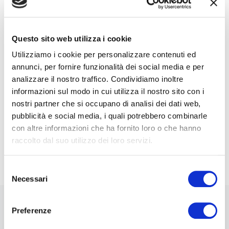
e-Mail*
Questo sito web utilizza i cookie
Utilizziamo i cookie per personalizzare contenuti ed
annunci, per fornire funzionalità dei social media e per
Ai sensi e per gli effetti degli artt. 6, 7, 12, 13 del
analizzare il nostro traffico. Condividiamo inoltre
Regolamento UE 2016/679 – GDPR. Esprimo il
consenso al trattamento dati per finalità B), attività
informazioni sul modo in cui utilizza il nostro sito con i
di marketing diretto dell'
informativa per il
nostri partner che si occupano di analisi dei dati web,
trattamento dei dati personali
.
pubblicità e social media, i quali potrebbero combinarle
con altre informazioni che ha fornito loro o che hanno
Iscriviti alla Newsletter
raccolto dal suo utilizzo dei loro servizi.
Selezione
Necessari
del
consenso
Preferenze
Stai navigando la versione beta di 0-10x / Innovation
Business Labs.