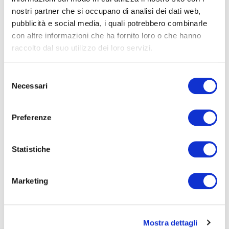
risorse che un'azienda ha già. Ogni martedì.
nostri partner che si occupano di analisi dei dati web,
pubblicità e social media, i quali potrebbero combinarle
Nome*
con altre informazioni che ha fornito loro o che hanno
raccolto dal suo utilizzo dei loro servizi.
e-Mail*
Selezione
Necessari
del
consenso
Ai sensi e per gli effetti degli artt. 6, 7, 12, 13 del
Preferenze
Regolamento UE 2016/679 – GDPR. Esprimo il
consenso al trattamento dati per finalità B), attività
di marketing diretto dell'
informativa per il
Statistiche
trattamento dei dati personali
.
Iscriviti alla Newsletter
Marketing
Mostra dettagli