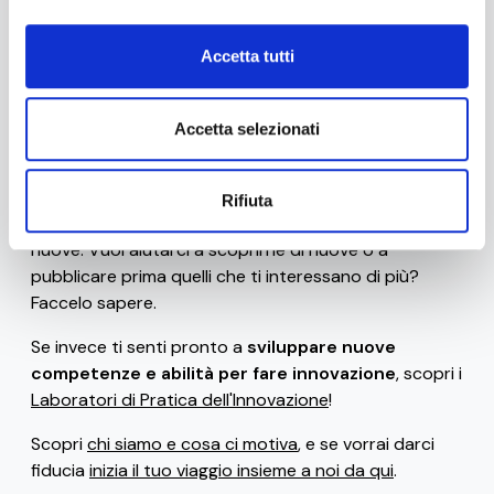
Accetta tutti
Stai navigando la versione beta di 0-10x / Innovation
Business Labs.
Ad oggi sono disponibili solo alcune
risorse gratuite
Accetta selezionati
(come il
glossario
, le
frasi celebri dei ribelli
dell'innovazione
, i
bias e le euristiche che uccidono
l'innovazione
e gli
strumenti di progettazione
), ma ci
Rifiuta
siamo impegnati per rilasciarne frequentemente di
nuove. Vuoi aiutarci a scoprirne di nuove o a
pubblicare prima quelli che ti interessano di più?
Faccelo sapere.
Se invece ti senti pronto a
sviluppare nuove
competenze e abilità per fare innovazione
, scopri i
Laboratori di Pratica dell'Innovazione
!
Scopri
chi siamo e cosa ci motiva
, e se vorrai darci
fiducia
inizia il tuo viaggio insieme a noi da qui
.