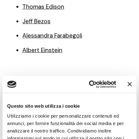
Thomas Edison
Jeff Bezos
Alessandra Farabegoli
Albert Einstein
Note di innovazione
pratica — newsletter
Questo sito web utilizza i cookie
Utilizziamo i cookie per personalizzare contenuti ed
Modelli, metodi e strumenti
per fare innovazione
annunci, per fornire funzionalità dei social media e per
con obiettivi di crescita, nella forma in cui li usiamo nei
analizzare il nostro traffico. Condividiamo inoltre
laboratori di pratica con le PMI: applicabili con le
informazioni sul modo in cui utilizza il nostro sito con i