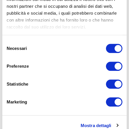
risorse che un'azienda ha già. Ogni martedì.
nostri partner che si occupano di analisi dei dati web,
pubblicità e social media, i quali potrebbero combinarle
Nome*
con altre informazioni che ha fornito loro o che hanno
raccolto dal suo utilizzo dei loro servizi.
e-Mail*
Selezione
Necessari
del
consenso
Ai sensi e per gli effetti degli artt. 6, 7, 12, 13 del
Preferenze
Regolamento UE 2016/679 – GDPR. Esprimo il
consenso al trattamento dati per finalità B), attività
di marketing diretto dell'
informativa per il
Statistiche
trattamento dei dati personali
.
Iscriviti alla Newsletter
Marketing
Mostra dettagli