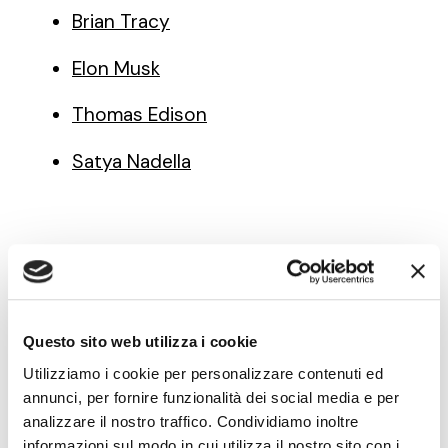
Brian Tracy
Elon Musk
Thomas Edison
Satya Nadella
Note di innovazione
pratica — newsletter
Questo sito web utilizza i cookie
Utilizziamo i cookie per personalizzare contenuti ed
Modelli, metodi e strumenti
per fare innovazione
annunci, per fornire funzionalità dei social media e per
con obiettivi di crescita, nella forma in cui li usiamo nei
analizzare il nostro traffico. Condividiamo inoltre
laboratori di pratica con le PMI: applicabili con le
informazioni sul modo in cui utilizza il nostro sito con i