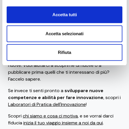
Accetta tutti
Stai navigando la versione beta di 0-10x / Innovation
Business Labs.
Ad oggi sono disponibili solo alcune
risorse gratuite
Accetta selezionati
(come il
glossario
, le
frasi celebri dei ribelli
dell'innovazione
, i
bias e le euristiche che uccidono
l'innovazione
e gli
strumenti di progettazione
), ma ci
Rifiuta
siamo impegnati per rilasciarne frequentemente di
nuove. Vuoi aiutarci a scoprirne di nuove o a
pubblicare prima quelli che ti interessano di più?
Faccelo sapere.
Se invece ti senti pronto a
sviluppare nuove
competenze e abilità per fare innovazione
, scopri i
Laboratori di Pratica dell'Innovazione
!
Scopri
chi siamo e cosa ci motiva
, e se vorrai darci
fiducia
inizia il tuo viaggio insieme a noi da qui
.