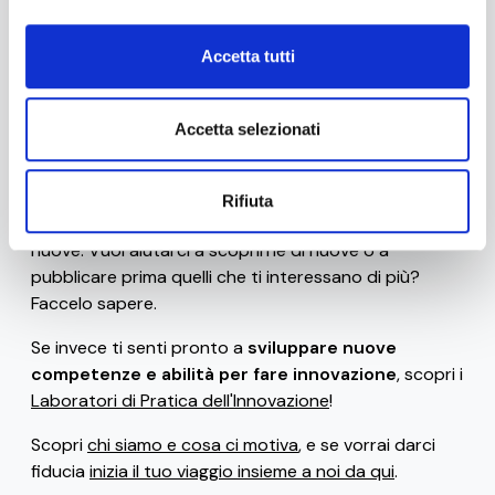
Accetta tutti
Stai navigando la versione beta di 0-10x / Innovation
Business Labs.
Ad oggi sono disponibili solo alcune
risorse gratuite
Accetta selezionati
(come il
glossario
, le
frasi celebri dei ribelli
dell'innovazione
, i
bias e le euristiche che uccidono
l'innovazione
e gli
strumenti di progettazione
), ma ci
Rifiuta
siamo impegnati per rilasciarne frequentemente di
nuove. Vuoi aiutarci a scoprirne di nuove o a
pubblicare prima quelli che ti interessano di più?
Faccelo sapere.
Se invece ti senti pronto a
sviluppare nuove
competenze e abilità per fare innovazione
, scopri i
Laboratori di Pratica dell'Innovazione
!
Scopri
chi siamo e cosa ci motiva
, e se vorrai darci
fiducia
inizia il tuo viaggio insieme a noi da qui
.