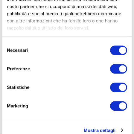
risorse che un'azienda ha già. Ogni martedì.
nostri partner che si occupano di analisi dei dati web,
pubblicità e social media, i quali potrebbero combinarle
Nome*
con altre informazioni che ha fornito loro o che hanno
raccolto dal suo utilizzo dei loro servizi.
e-Mail*
Selezione
Necessari
del
consenso
Ai sensi e per gli effetti degli artt. 6, 7, 12, 13 del
Preferenze
Regolamento UE 2016/679 – GDPR. Esprimo il
consenso al trattamento dati per finalità B), attività
di marketing diretto dell'
informativa per il
Statistiche
trattamento dei dati personali
.
Iscriviti alla Newsletter
Marketing
Mostra dettagli