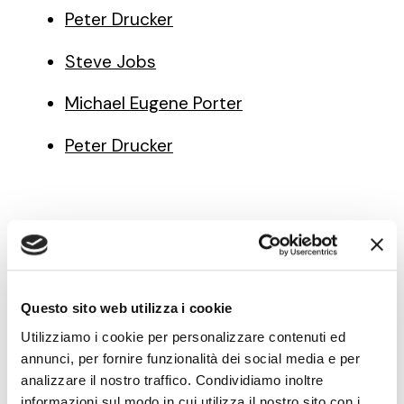
Peter Drucker
Steve Jobs
Michael Eugene Porter
Peter Drucker
Note di innovazione
pratica — newsletter
Questo sito web utilizza i cookie
Utilizziamo i cookie per personalizzare contenuti ed
Modelli, metodi e strumenti
per fare innovazione
annunci, per fornire funzionalità dei social media e per
con obiettivi di crescita, nella forma in cui li usiamo nei
analizzare il nostro traffico. Condividiamo inoltre
laboratori di pratica con le PMI: applicabili con le
informazioni sul modo in cui utilizza il nostro sito con i