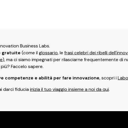
Innovation Business Labs.
e gratuite
(come il
glossario
, le
frasi celebri dei ribelli dell'inn
ne
), ma ci siamo impegnati per rilasciarne frequentemente di n
i più? Faccelo sapere.
e competenze e abilità per fare innovazione
, scopri i
Labor
ai darci fiducia
inizia il tuo viaggio insieme a noi da qui
.