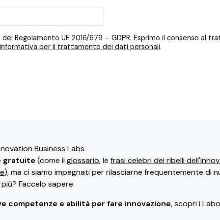
 12, 13 del Regolamento UE 2016/679 – GDPR. Esprimo il consenso al t
informativa per il trattamento dei dati personali
.
Innovation Business Labs.
e gratuite
(come il
glossario
, le
frasi celebri dei ribelli dell'inn
ne
), ma ci siamo impegnati per rilasciarne frequentemente di n
i più? Faccelo sapere.
e competenze e abilità per fare innovazione
, scopri i
Labor