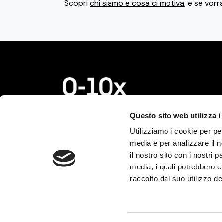
Scopri
chi siamo e cosa ci motiva
, e se vorr
© 2026 0-10x S.r.l. Tutti i
Questo sito web utilizza i
diritti riservati.
Utilizziamo i cookie per pe
P.IVA e C.F. IT13732220960
media e per analizzare il n
REA MI-2740135
il nostro sito con i nostri 
media, i quali potrebbero 
Termini e condizioni
raccolto dal suo utilizzo dei
Privacy policy
Cookie policy