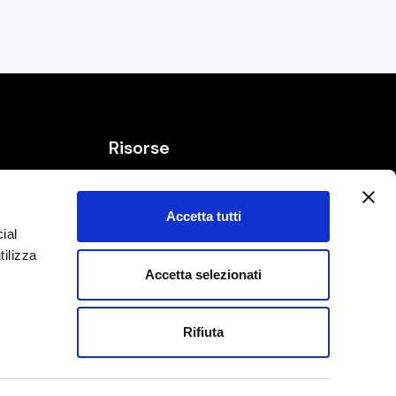
Risorse
Bias ed Euristiche
Frasi e citazioni
Accetta tutti
ial
qui
Glossario dell'innovazione
tilizza
Strumenti
Accetta selezionati
i
Rifiuta