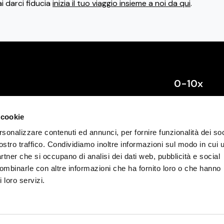
ai darci fiducia
inizia il tuo viaggio insieme a noi da qui
.
0-10x
Chi siamo
 cookie
Contattaci
rsonalizzare contenuti ed annunci, per fornire funzionalità dei soc
Comincia da 
ostro traffico. Condividiamo inoltre informazioni sul modo in cui u
Registrati
partner che si occupano di analisi dei dati web, pubblicità e social
combinarle con altre informazioni che ha fornito loro o che hanno
Accedi
 loro servizi.
Lavora con no