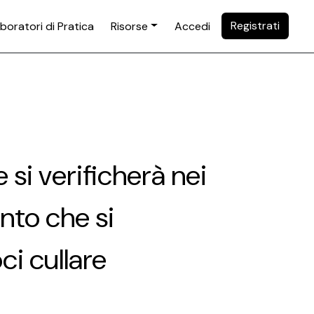
Registrati
boratori di Pratica
Risorse
Accedi
i verificherà nei
nto che si
ci cullare