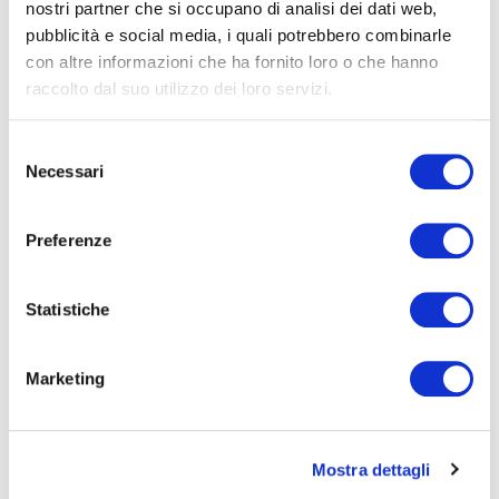
nostri partner che si occupano di analisi dei dati web,
pubblicità e social media, i quali potrebbero combinarle
Albert Einstein
con altre informazioni che ha fornito loro o che hanno
raccolto dal suo utilizzo dei loro servizi.
Albert Einstein
Michael Eugene Porter
Selezione
Necessari
del
consenso
Preferenze
Note di innovazione
Statistiche
pratica — newsletter
Marketing
Modelli, metodi e strumenti
per fare innovazione
con obiettivi di crescita, nella forma in cui li usiamo nei
laboratori di pratica con le PMI: applicabili con le
Mostra dettagli
risorse che un'azienda ha già. Ogni martedì.