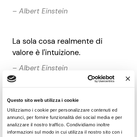
–
Albert Einstein
La sola cosa realmente di
valore è l'intuizione.
–
Albert Einstein
Scopri le frasi dei Ribelli che hanno
Questo sito web utilizza i cookie
parlato di Valori
Utilizziamo i cookie per personalizzare contenuti ed
annunci, per fornire funzionalità dei social media e per
Michael Eugene Porter
analizzare il nostro traffico. Condividiamo inoltre
informazioni sul modo in cui utilizza il nostro sito con i
Michael Eugene Porter