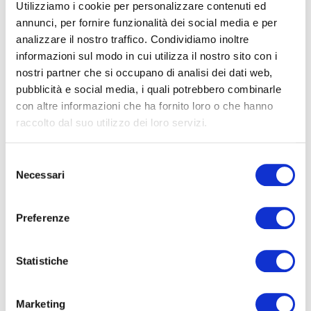
Note di innovazione
Utilizziamo i cookie per personalizzare contenuti ed
annunci, per fornire funzionalità dei social media e per
pratica — newsletter
analizzare il nostro traffico. Condividiamo inoltre
informazioni sul modo in cui utilizza il nostro sito con i
nostri partner che si occupano di analisi dei dati web,
Modelli, metodi e strumenti
per fare innovazione
pubblicità e social media, i quali potrebbero combinarle
con obiettivi di crescita, nella forma in cui li usiamo nei
con altre informazioni che ha fornito loro o che hanno
laboratori di pratica con le PMI: applicabili con le
raccolto dal suo utilizzo dei loro servizi.
risorse che un'azienda ha già. Ogni martedì.
Nome*
Selezione
Necessari
del
consenso
e-Mail*
Preferenze
Statistiche
Ai sensi e per gli effetti degli artt. 6, 7, 12, 13 del
Regolamento UE 2016/679 – GDPR. Esprimo il
consenso al trattamento dati per finalità B), attività
Marketing