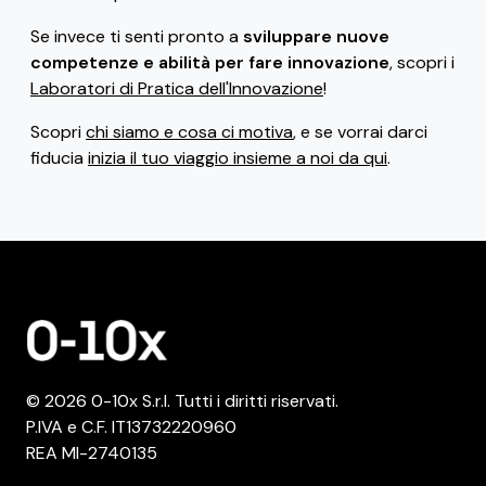
Se invece ti senti pronto a
sviluppare nuove
competenze e abilità per fare innovazione
, scopri i
Laboratori di Pratica dell'Innovazione
!
Scopri
chi siamo e cosa ci motiva
, e se vorrai darci
fiducia
inizia il tuo viaggio insieme a noi da qui
.
© 2026 0-10x S.r.l. Tutti i diritti riservati.
P.IVA e C.F. IT13732220960
REA MI-2740135