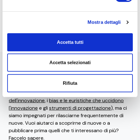
di marketing diretto dell'
informativa per il
trattamento dei dati personali
.
Iscriviti alla Newsletter
Mostra dettagli
Accetta tutti
Accetta selezionati
Stai navigando la versione beta di 0-10x / Innovation
Business Labs.
Rifiuta
Ad oggi sono disponibili solo alcune
risorse gratuite
(come il
glossario
, le
frasi celebri dei ribelli
dell'innovazione
, i
bias e le euristiche che uccidono
l'innovazione
e gli
strumenti di progettazione
), ma ci
siamo impegnati per rilasciarne frequentemente di
nuove. Vuoi aiutarci a scoprirne di nuove o a
pubblicare prima quelli che ti interessano di più?
Faccelo sapere.