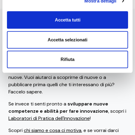
Mostra dettagli
Accetta tutti
Stai navigando la versione beta di 0-10x / Innovation
Business Labs.
Accetta selezionati
Ad oggi sono disponibili solo alcune
risorse gratuite
(come il
glossario
, le
frasi celebri dei ribelli
dell'innovazione
, i
bias e le euristiche che uccidono
Rifiuta
l'innovazione
e gli
strumenti di progettazione
), ma ci
siamo impegnati per rilasciarne frequentemente di
nuove. Vuoi aiutarci a scoprirne di nuove o a
pubblicare prima quelli che ti interessano di più?
Faccelo sapere.
Se invece ti senti pronto a
sviluppare nuove
competenze e abilità per fare innovazione
, scopri i
Laboratori di Pratica dell'Innovazione
!
Scopri
chi siamo e cosa ci motiva
, e se vorrai darci