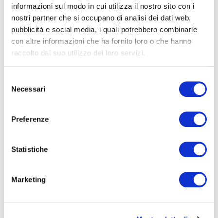
informazioni sul modo in cui utilizza il nostro sito con i
laboratori di pratica con le PMI: applicabili con le
nostri partner che si occupano di analisi dei dati web,
risorse che un'azienda ha già. Ogni martedì.
pubblicità e social media, i quali potrebbero combinarle
con altre informazioni che ha fornito loro o che hanno
Nome*
raccolto dal suo utilizzo dei loro servizi.
Selezione
e-Mail*
Necessari
del
consenso
Preferenze
Ai sensi e per gli effetti degli artt. 6, 7, 12, 13 del
Regolamento UE 2016/679 – GDPR. Esprimo il
consenso al trattamento dati per finalità B), attività
Statistiche
di marketing diretto dell'
informativa per il
trattamento dei dati personali
.
Marketing
Iscriviti alla Newsletter