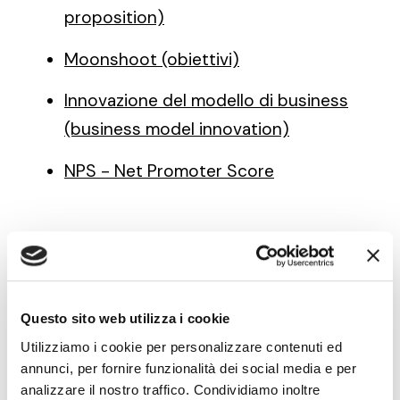
proposition)
Moonshoot (obiettivi)
Innovazione del modello di business
(business model innovation)
NPS - Net Promoter Score
Note di innovazione
pratica — newsletter
Questo sito web utilizza i cookie
Utilizziamo i cookie per personalizzare contenuti ed
annunci, per fornire funzionalità dei social media e per
Modelli, metodi e strumenti
per fare innovazione
analizzare il nostro traffico. Condividiamo inoltre
con obiettivi di crescita, nella forma in cui li usiamo nei