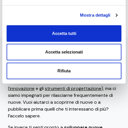
Iscriviti alla Newsletter
Mostra dettagli
Accetta tutti
Accetta selezionati
Stai navigando la versione beta di 0-10x / Innovation
Business Labs.
Ad oggi sono disponibili solo alcune
risorse gratuite
Rifiuta
(come il
glossario
, le
frasi celebri dei ribelli
dell'innovazione
, i
bias e le euristiche che uccidono
l'innovazione
e gli
strumenti di progettazione
), ma ci
siamo impegnati per rilasciarne frequentemente di
nuove. Vuoi aiutarci a scoprirne di nuove o a
pubblicare prima quelli che ti interessano di più?
Faccelo sapere.
Se invece ti senti pronto a
sviluppare nuove