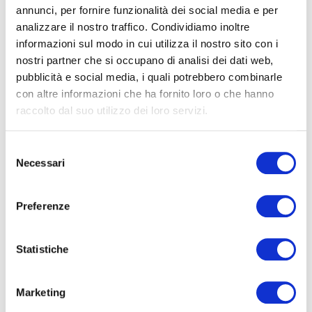
pratica — newsletter
annunci, per fornire funzionalità dei social media e per
analizzare il nostro traffico. Condividiamo inoltre
informazioni sul modo in cui utilizza il nostro sito con i
Modelli, metodi e strumenti
per fare innovazione
nostri partner che si occupano di analisi dei dati web,
con obiettivi di crescita, nella forma in cui li usiamo nei
pubblicità e social media, i quali potrebbero combinarle
laboratori di pratica con le PMI: applicabili con le
con altre informazioni che ha fornito loro o che hanno
risorse che un'azienda ha già. Ogni martedì.
raccolto dal suo utilizzo dei loro servizi.
Nome*
Selezione
Necessari
del
consenso
e-Mail*
Preferenze
Ai sensi e per gli effetti degli artt. 6, 7, 12, 13 del
Statistiche
Regolamento UE 2016/679 – GDPR. Esprimo il
consenso al trattamento dati per finalità B), attività
di marketing diretto dell'
informativa per il
Marketing
trattamento dei dati personali
.