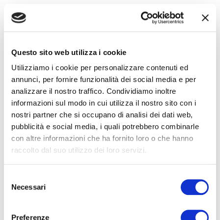
problemi e i criteri di soddisfazione.
Creare questionari di raccolta dati
e
identificare i metodi di raccolta più
Questo sito web utilizza i cookie
appropriati per la tua azienda.
Utilizziamo i cookie per personalizzare contenuti ed
annunci, per fornire funzionalità dei social media e per
Analizzare il contesto di business
in cui le
analizzare il nostro traffico. Condividiamo inoltre
Esigenze specifiche del Segmento di
informazioni sul modo in cui utilizza il nostro sito con i
nostri partner che si occupano di analisi dei dati web,
Clientela target si manifestano e in cui
pubblicità e social media, i quali potrebbero combinarle
opera la tua azienda,
nel presente e a 10
con altre informazioni che ha fornito loro o che hanno
anni
.
raccolto dal suo utilizzo dei loro servizi.
Valutare le opportunità di Innovazione
Selezione
Strategica
in relazione alle Esigenze
Necessari
del
consenso
specifiche del Segmento di Clientela target
e al contesto di business presente e a 10
Preferenze