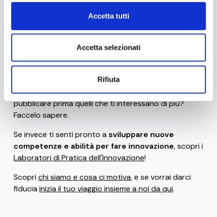
Stai navigando la versione beta di 0-10x / Innovation
Accetta tutti
Business Labs.
Ad oggi sono disponibili solo alcune
risorse gratuite
(come il
glossario
, le
frasi celebri dei ribelli
Accetta selezionati
dell'innovazione
, i
bias e le euristiche che uccidono
l'innovazione
e gli
strumenti di progettazione
), ma ci
siamo impegnati per rilasciarne frequentemente di
Rifiuta
nuove. Vuoi aiutarci a scoprirne di nuove o a
pubblicare prima quelli che ti interessano di più?
Faccelo sapere.
Se invece ti senti pronto a
sviluppare nuove
competenze e abilità per fare innovazione
, scopri i
Laboratori di Pratica dell'Innovazione
!
Scopri
chi siamo e cosa ci motiva
, e se vorrai darci
fiducia
inizia il tuo viaggio insieme a noi da qui
.