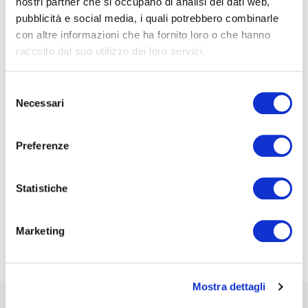
nostri partner che si occupano di analisi dei dati web,
Nome*
pubblicità e social media, i quali potrebbero combinarle
con altre informazioni che ha fornito loro o che hanno
raccolto dal suo utilizzo dei loro servizi.
e-Mail*
Selezione
Necessari
del
consenso
Ai sensi e per gli effetti degli artt. 6, 7, 12, 13 del
Regolamento UE 2016/679 – GDPR. Esprimo il
Preferenze
consenso al trattamento dati per finalità B), attività
di marketing diretto dell'
informativa per il
trattamento dei dati personali
.
Statistiche
Iscriviti alla Newsletter
Marketing
Mostra dettagli