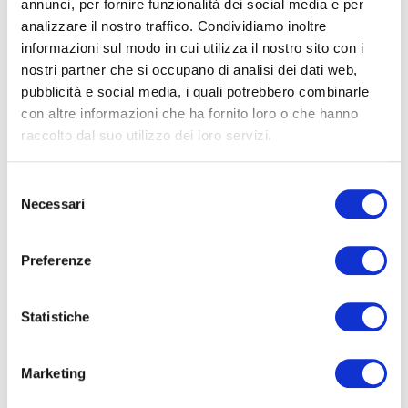
annunci, per fornire funzionalità dei social media e per
analizzare il nostro traffico. Condividiamo inoltre
informazioni sul modo in cui utilizza il nostro sito con i
Modelli, metodi e strumenti
per fare innovazione
nostri partner che si occupano di analisi dei dati web,
con obiettivi di crescita, nella forma in cui li usiamo nei
pubblicità e social media, i quali potrebbero combinarle
laboratori di pratica con le PMI: applicabili con le
con altre informazioni che ha fornito loro o che hanno
risorse che un'azienda ha già. Ogni martedì.
raccolto dal suo utilizzo dei loro servizi.
Nome*
Selezione
Necessari
del
consenso
e-Mail*
Preferenze
Ai sensi e per gli effetti degli artt. 6, 7, 12, 13 del
Statistiche
Regolamento UE 2016/679 – GDPR. Esprimo il
consenso al trattamento dati per finalità B), attività
di marketing diretto dell'
informativa per il
trattamento dei dati personali
.
Marketing