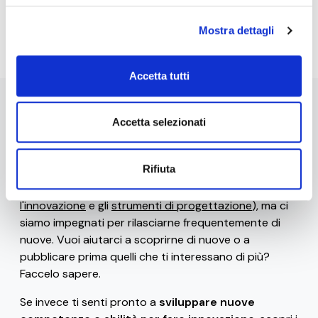
Iscriviti alla Newsletter
Mostra dettagli
Accetta tutti
Stai navigando la versione beta di 0-10x / Innovation
Accetta selezionati
Business Labs.
Ad oggi sono disponibili solo alcune
risorse gratuite
Rifiuta
(come il
glossario
, le
frasi celebri dei ribelli
dell'innovazione
, i
bias e le euristiche che uccidono
l'innovazione
e gli
strumenti di progettazione
), ma ci
siamo impegnati per rilasciarne frequentemente di
nuove. Vuoi aiutarci a scoprirne di nuove o a
pubblicare prima quelli che ti interessano di più?
Faccelo sapere.
Se invece ti senti pronto a
sviluppare nuove