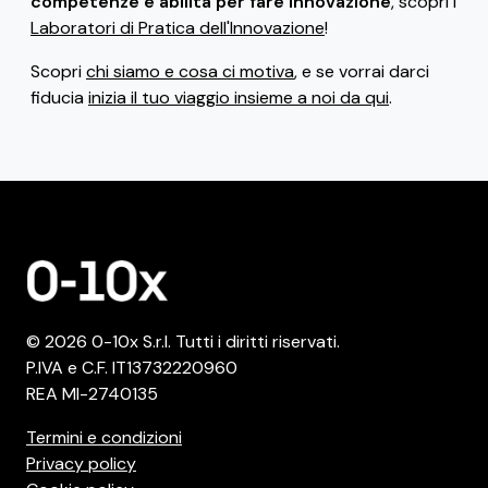
competenze e abilità per fare innovazione
, scopri i
Laboratori di Pratica dell'Innovazione
!
Scopri
chi siamo e cosa ci motiva
, e se vorrai darci
fiducia
inizia il tuo viaggio insieme a noi da qui
.
© 2026 0-10x S.r.l. Tutti i diritti riservati.
P.IVA e C.F. IT13732220960
REA MI-2740135
Termini e condizioni
Privacy policy