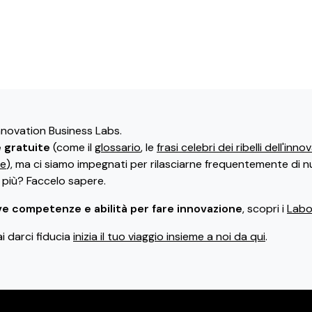
Innovation Business Labs.
e gratuite
(come il
glossario
, le
frasi celebri dei ribelli dell'inn
ne
), ma ci siamo impegnati per rilasciarne frequentemente di n
i più? Faccelo sapere.
e competenze e abilità per fare innovazione
, scopri i
Labor
ai darci fiducia
inizia il tuo viaggio insieme a noi da qui
.